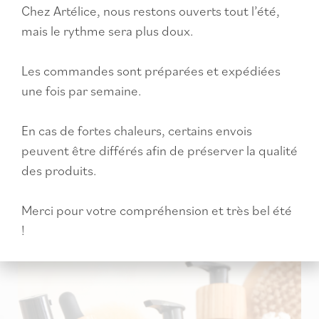
Chez Artélice, nous restons ouverts tout l’été,
mais le rythme sera plus doux.
Atelier Aromathérapie · La trousse de secours
Les commandes sont préparées et expédiées
naturelle
une fois par semaine.
CHF
80.00
En cas de fortes chaleurs, certains envois
Lire la suite
peuvent être différés afin de préserver la qualité
des produits.
Merci pour votre compréhension et très bel été
!