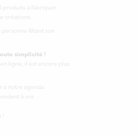
3 produits à fabriquer.
ur créations.
la personne fêtant son
oute simplicité !
n ligne, il est encore plus
er à notre agenda.
pondent à vos
 !