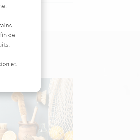
ne.
tains
fin de
its.
ion et