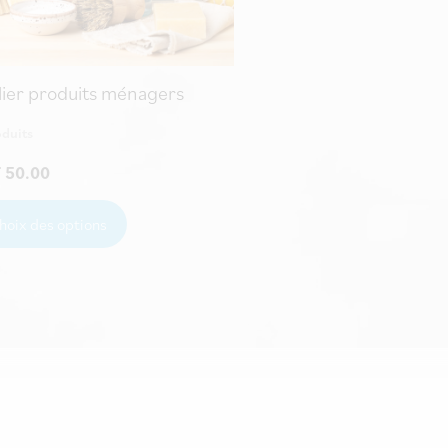
lier produits ménagers
oduits
F
50.00
hoix des options