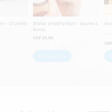
ant – Chantilly
Atelier créatif enfant – baume à
Ate
lèvres
3 pr
CHF
25.00
CH
Ajouter au panier
C