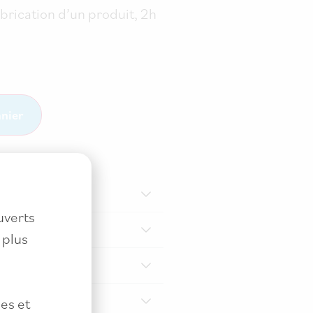
abrication d’un produit, 2h
anier
uverts
 plus
es et