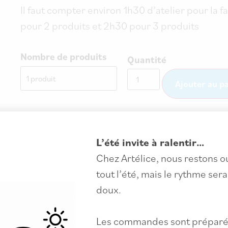
Il faut compter environ 1h30 d’atelier pour la f
pour 2 produits et 2h30 pour 3 produits
Nombre de produits
Quantité
Ajouter au p
L’été invite à ralentir…
Chez Artélice, nous restons o
tout l’été, mais le rythme sera
doux.
Les commandes sont préparé